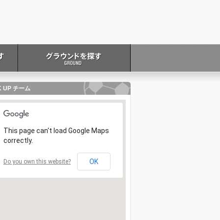
K UP チーム
This page can't load Google Maps
correctly.
OK
Do you own this website?