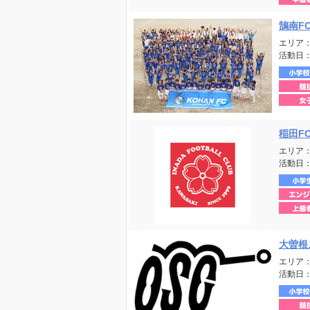
鵠南F
エリア
活動日
稲田F
エリア
活動日
大曽根
エリア
活動日