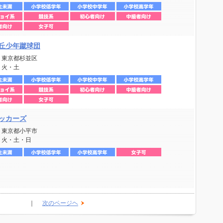
丘少年蹴球団
：東京都杉並区
：火・土
ッカーズ
：東京都小平市
：火・土・日
｜
次のページヘ