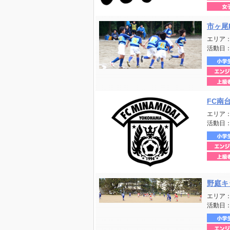
市ヶ尾
エリア
活動日
FC南
エリア
活動日
野庭キ
エリア
活動日