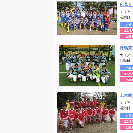
広見サ
エリア
活動日
青島東
エリア
活動日
上木崎
エリア
活動日