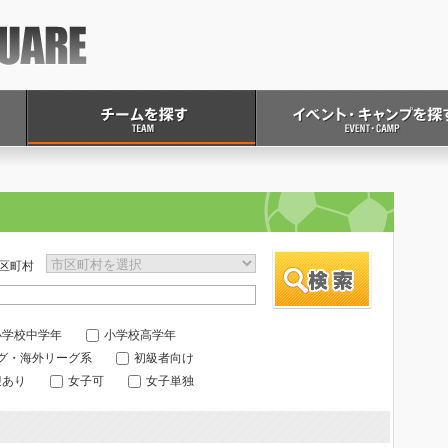
区町村
小学校中学年
小学校高学年
ーグ・海外リーグ系
初級者向け
迎あり
女子可
女子単独