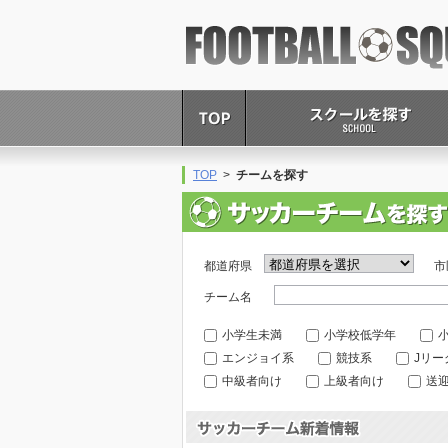
FOOTBALL SQUARE
TOP
>
チームを探す
都道府県
市
チーム名
小学生未満
小学校低学年
エンジョイ系
競技系
Jリ
中級者向け
上級者向け
送