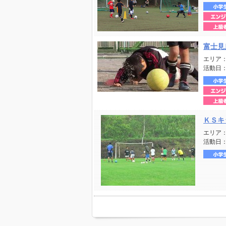
富士見
エリア
活動日
ＫＳキ
エリア
活動日