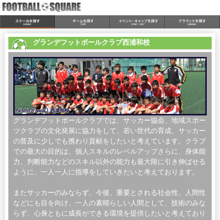
グランデフットボールクラブ西浦和校
グランデフットボールクラブでは、サッカー協会、地域スポー
ツクラブの文化発展に協力をして、若い世代の育成、サッカー
の普及に少しでも携わり貢献をしたいと考えています。クラブ
での最大の目的は、個人スキルのレベルアップさらに、身体能
力、判断能力などのスキル以外の能力も最大限に引き伸ばせる
ように、一人一人に指導をしていきたいと考えております。
またサッカーのみならず、今後、重要とされる社会性、人間性
などにも目を向け、一人の素晴らしい人間として、技術のみな
らず、心身ともに成長ができる環境を提供したいと考えており