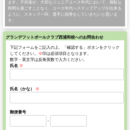
ます。子供達が、大切なジュニアユース年代において、無駄な
時間を過ごすことなく、ユース年代へステップアップが出来る
ように、スタッフ一同、選手に指導をしていきたいと思いま
す。
グランデフットボールクラブ西浦和校へのお問合わせ
下記フォームをご記入の上、「確認する」ボタンをクリック
してください。
※
印は必須項目となります。
数字・英文字は反角英数で入力ください。
氏名
※
氏名（かな）
※
郵便番号
-