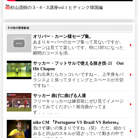
杉山茂樹の３−４−３講座vol.1 ヒディンク韓国編
オリバー・カーン様セーブ集。
あまりキーパーのセーブ集って見ないですが、
カーンは見てて楽しいです。特に1対1になった
瞬間のコースを消…
サッカー・フットサルで使える抜き技-21 Out
Hit Chapeu
これ出来たらカッコいいですね～。上半身をバ
ランスよく保ってタイミングとスペースが大切
ですね！…
サッカー 曲げに曲げる人達
フリーキッっカーは練習前にぜひ見てイメージ
作ってみてください！相当曲がってま
す．．．。…
nike CM 『Portuguese VS Brazil VS Referee』
負けず嫌いの集まりですね…(笑) ただ、細かく
みると沢山のスキルが混ざっていて動きの中で