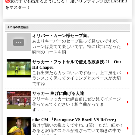
女の子でも出来るようになる！ 凄いリフティング技SLASHER
をマスター！
オリバー・カーン様セーブ集。
あまりキーパーのセーブ集って見ないですが、
カーンは見てて楽しいです。特に1対1になった
瞬間のコースを消…
サッカー・フットサルで使える抜き技-21 Out
Hit Chapeu
これ出来たらカッコいいですね～。上半身をバ
ランスよく保ってタイミングとスペースが大切
ですね！…
サッカー 曲げに曲げる人達
フリーキッっカーは練習前にぜひ見てイメージ
作ってみてください！相当曲がってま
す．．．。…
nike CM 『Portuguese VS Brazil VS Referee』
負けず嫌いの集まりですね…(笑) ただ、細かく
みると沢山のスキルが混ざっていて動きの中で