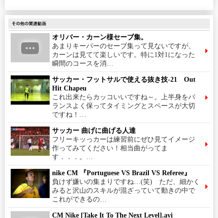
オリバー・カーン様セーブ集。
あまりキーパーのセーブ集って見ないですが、
カーンは見てて楽しいです。特に1対1になった
瞬間のコースを消…
サッカー・フットサルで使える抜き技-21 Out
Hit Chapeu
これ出来たらカッコいいですね～。上半身をバ
ランスよく保ってタイミングとスペースが大切
ですね！…
サッカー 曲げに曲げる人達
フリーキッっカーは練習前にぜひ見てイメージ
作ってみてください！相当曲がってま
す．．．。…
nike CM 『Portuguese VS Brazil VS Referee』
負けず嫌いの集まりですね…(笑) ただ、細かく
みると沢山のスキルが混ざっていて動きの中で
これができるの…
CM Nike [Take It To The Next Level].avi