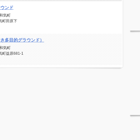
ラウンド
和気町
気町田原下
付き多目的グラウンド）
和気町
町益原681-1